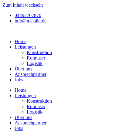
Zum Inhalt wechseln
04492707870
info@metallu.de
Home
Leistungen
Konstruktion
Rohrlaser
Logistik
Über uns
Ansprechpartner
Jobs
Home
Leistungen
Konstruktion
Rohrlaser
Logistik
Über uns
Ansprechpartner
Jobs