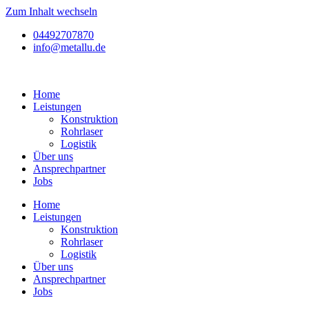
Zum Inhalt wechseln
04492707870
info@metallu.de
Home
Leistungen
Konstruktion
Rohrlaser
Logistik
Über uns
Ansprechpartner
Jobs
Home
Leistungen
Konstruktion
Rohrlaser
Logistik
Über uns
Ansprechpartner
Jobs